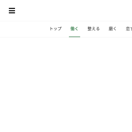
トップ
働く
整える
磨く
恋