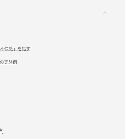
不快感」を指す
の実験例
点