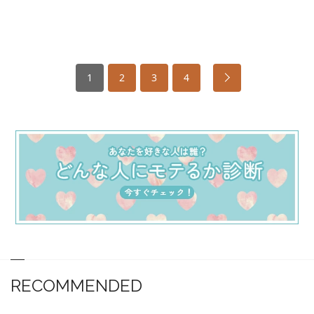
1
2
3
4
RECOMMENDED