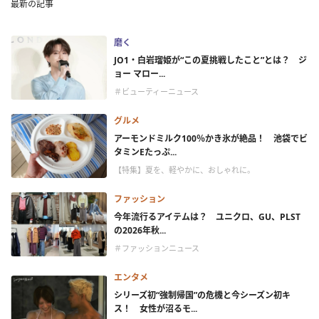
最新の記事
磨く
JO1・白岩瑠姫が“この夏挑戦したこと”とは？ ジ
ョー マロー...
＃ビューティーニュース
グルメ
アーモンドミルク100％かき氷が絶品！ 池袋でビ
タミンEたっぷ...
【特集】夏を、軽やかに、おしゃれに。
ファッション
今年流行るアイテムは？ ユニクロ、GU、PLST
の2026年秋...
＃ファッションニュース
エンタメ
シリーズ初“強制帰国”の危機と今シーズン初キ
ス！ 女性が沼るモ...