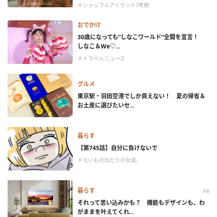
＃シャッフルアイランド7考察
おでかけ
30歳になっても“しなこワールド”全開を宣言！
しなこ＆We♡...
＃トラベルニュース
グルメ
東京駅・羽田空港でしか買えない！ 夏の帰省＆
お土産に選びたいセ...
暮らす
【第745話】自分に負けないで
＃ないものねだりの女達。
暮らす
PR
それって思い込みかも？ 機能もデザインも、わ
がままを叶えてくれ...