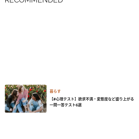
暮らす
【#心理テスト】欲求不満・変態度など盛り上がる
一問一答テスト6選