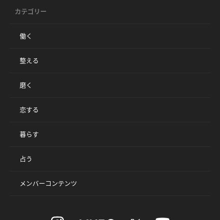
カテゴリー
働く
整える
磨く
恋する
暮らす
占う
メンバーコンテンツ