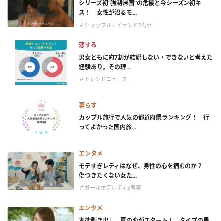
シリーズ初“強制帰国”の危機と今シーズン初キ
ス！ 女性が沼るモ...
＃シャッフルアイランド7考察
恋する
男女ともに約7割が結婚しない・できないと考えた
経験あり。その理...
＃トレンドニュース
暮らす
カップル旅行で人気の都道府県ランキング！ 行
ってよかった国内旅...
エンタメ
モテすぎレディはなぜ、男性の心を掴むのか？
傷つきたくない女た...
＃ガールオアレディ3考察
エンタメ
本能剥き出し、夏の恋がスタート！ タイプの異