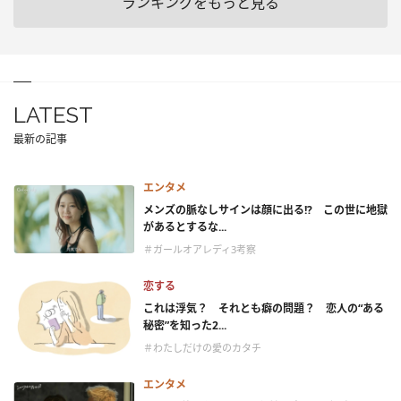
ランキングをもっと見る
LATEST
最新の記事
エンタメ
メンズの脈なしサインは顔に出る!? この世に地獄
があるとするな...
＃ガールオアレディ3考察
恋する
これは浮気？ それとも癖の問題？ 恋人の“ある
秘密”を知った2...
＃わたしだけの愛のカタチ
エンタメ