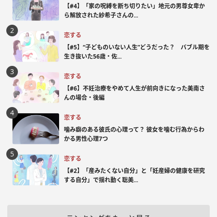
【#4】「家の呪縛を断ち切りたい」地元の男尊女卑か
ら解放された紗希子さんの...
恋する
【#5】“子どものいない人生”どうだった？ バブル期を
生き抜いた56歳・佐...
恋する
【#6】不妊治療をやめて人生が前向きになった美南さ
んの場合・後編
恋する
噛み癖のある彼氏の心理って？ 彼女を噛む行為からわ
かる男性心理7つ
恋する
【#2】「産みたくない自分」と「妊産婦の健康を研究
する自分」で揺れ動く聡美...