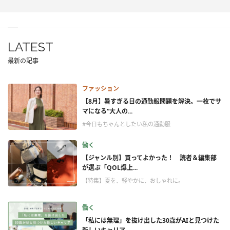
LATEST
最新の記事
ファッション
【8月】暑すぎる日の通勤服問題を解決。一枚でサ
マになる“大人の...
#今日もちゃんとしたい私の通勤服
働く
【ジャンル別】買ってよかった！ 読者＆編集部
が選ぶ「QOL爆上...
【特集】夏を、軽やかに、おしゃれに。
働く
「私には無理」を抜け出した30歳がAIと見つけた