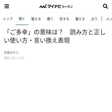
働く
トップ
整える
磨く
恋する
暮らす
占う
メ
「ご多幸」の意味は？ 読み方と正し
い使い方・言い換え表現
水城みかん
更新: 2021.12.16