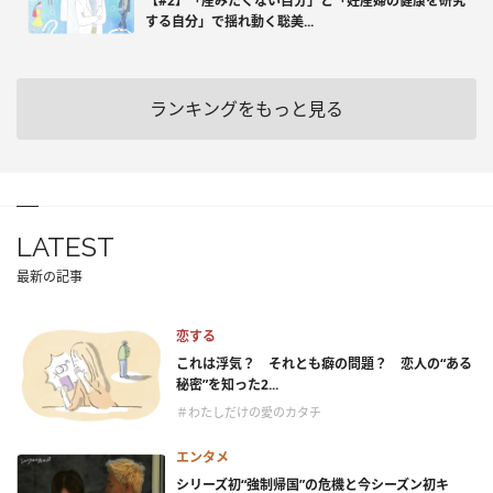
【#2】「産みたくない自分」と「妊産婦の健康を研究
する自分」で揺れ動く聡美...
ランキングをもっと見る
LATEST
最新の記事
恋する
これは浮気？ それとも癖の問題？ 恋人の“ある
秘密”を知った2...
＃わたしだけの愛のカタチ
エンタメ
シリーズ初“強制帰国”の危機と今シーズン初キ