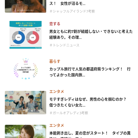
ス！ 女性が沼るモ...
＃シャッフルアイランド7考察
恋する
男女ともに約7割が結婚しない・できないと考えた
経験あり。その理...
＃トレンドニュース
暮らす
カップル旅行で人気の都道府県ランキング！ 行
ってよかった国内旅...
エンタメ
モテすぎレディはなぜ、男性の心を掴むのか？
傷つきたくない女た...
＃ガールオアレディ3考察
エンタメ
本能剥き出し、夏の恋がスタート！ タイプの異