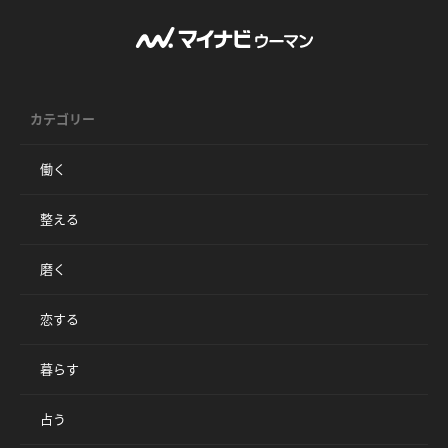
カテゴリー
働く
整える
磨く
恋する
暮らす
占う