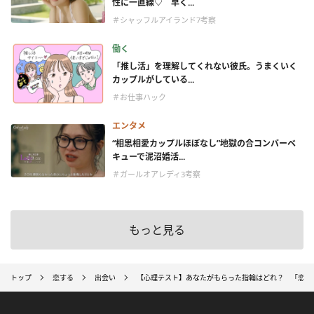
性に一直線♡ 早く...
＃シャッフルアイランド7考察
働く
「推し活」を理解してくれない彼氏。うまくいく
カップルがしている...
＃お仕事ハック
エンタメ
“相思相愛カップルほぼなし”地獄の合コンバーベ
キューで泥沼婚活...
＃ガールオアレディ3考察
もっと見る
トップ
恋する
出会い
【心理テスト】あなたがもらった指輪はどれ？ 「恋愛