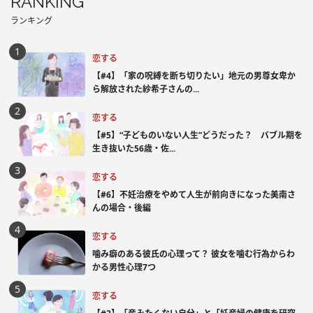
RANKING
ランキング
恋する
【#4】「家の呪縛を断ち切りたい」地元の男尊女卑か
ら解放された紗希子さんの...
恋する
【#5】“子どものいない人生”どうだった？ バブル期を
生き抜いた56歳・佐...
恋する
【#6】不妊治療をやめて人生が前向きになった美南さ
んの場合・後編
恋する
噛み癖のある彼氏の心理って？ 彼女を噛む行為からわ
かる男性心理7つ
恋する