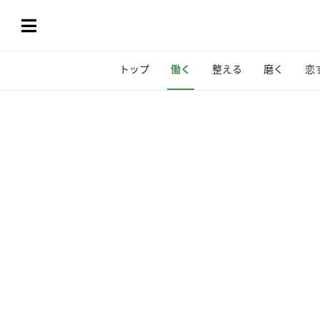
トップ
働く
整える
磨く
恋