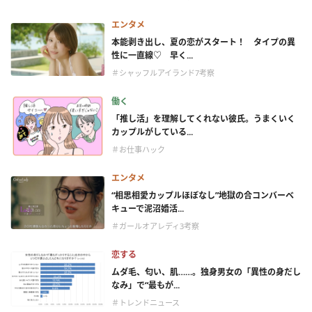
エンタメ
本能剥き出し、夏の恋がスタート！ タイプの異
性に一直線♡ 早く...
＃シャッフルアイランド7考察
働く
「推し活」を理解してくれない彼氏。うまくいく
カップルがしている...
＃お仕事ハック
エンタメ
“相思相愛カップルほぼなし”地獄の合コンバーベ
キューで泥沼婚活...
＃ガールオアレディ3考察
恋する
ムダ毛、匂い、肌……。独身男女の「異性の身だし
なみ」で“最もが...
＃トレンドニュース