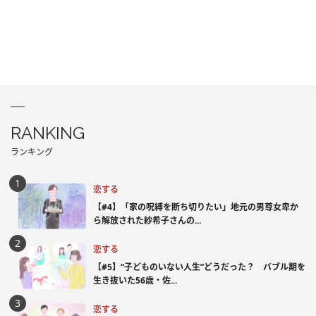
RANKING
ランキング
恋する
【#4】「家の呪縛を断ち切りたい」地元の男尊女卑か
ら解放された紗希子さんの...
恋する
【#5】“子どものいない人生”どうだった？ バブル期を
生き抜いた56歳・佐...
恋する