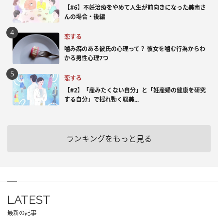
【#6】不妊治療をやめて人生が前向きになった美南さ
んの場合・後編
恋する
噛み癖のある彼氏の心理って？ 彼女を噛む行為からわ
かる男性心理7つ
恋する
【#2】「産みたくない自分」と「妊産婦の健康を研究
する自分」で揺れ動く聡美...
ランキングをもっと見る
LATEST
最新の記事