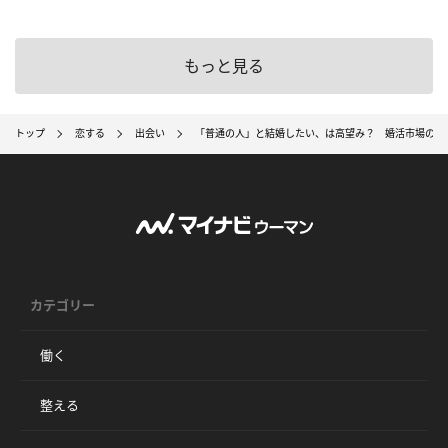
もっと見る
トップ
恋する
出会い
「普通の人」と結婚したい、は高望み？ 婚活市場のリ
カテゴリー
働く
整える