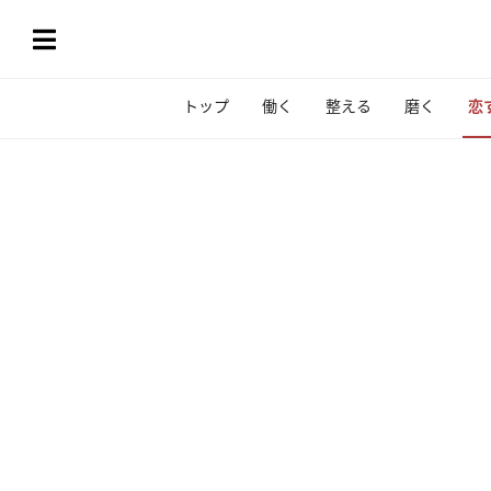
トップ
働く
整える
磨く
恋