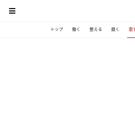
トップ
働く
整える
磨く
恋