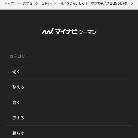
トップ
恋する
出会い
分かりづらいわっ！ 草食男子が送るLINE4パターン
カテゴリー
働く
整える
磨く
恋する
暮らす