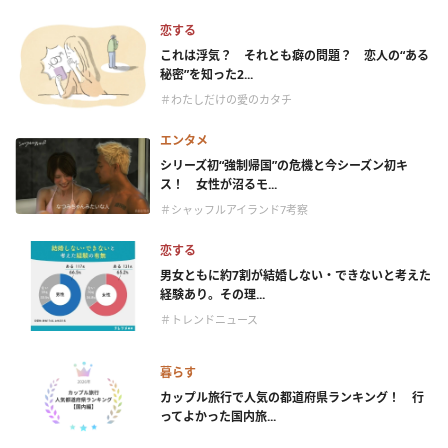
恋する
これは浮気？ それとも癖の問題？ 恋人の“ある
秘密”を知った2...
＃わたしだけの愛のカタチ
エンタメ
シリーズ初“強制帰国”の危機と今シーズン初キ
ス！ 女性が沼るモ...
＃シャッフルアイランド7考察
恋する
男女ともに約7割が結婚しない・できないと考えた
経験あり。その理...
＃トレンドニュース
暮らす
カップル旅行で人気の都道府県ランキング！ 行
ってよかった国内旅...