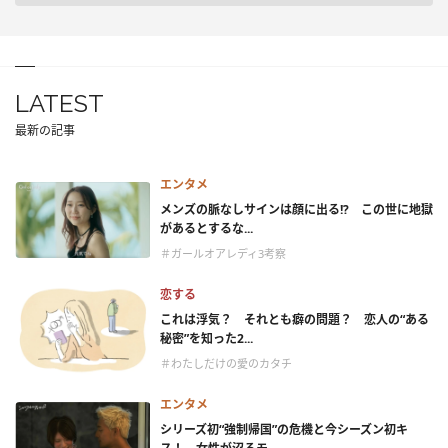
LATEST
最新の記事
エンタメ
メンズの脈なしサインは顔に出る!? この世に地獄
があるとするな...
＃ガールオアレディ3考察
恋する
これは浮気？ それとも癖の問題？ 恋人の“ある
秘密”を知った2...
＃わたしだけの愛のカタチ
エンタメ
シリーズ初“強制帰国”の危機と今シーズン初キ