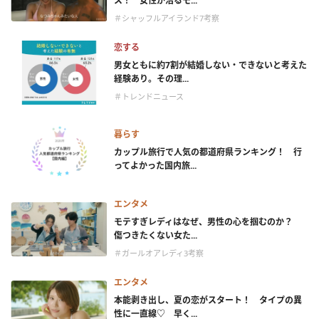
ス！ 女性が沼るモ...
＃シャッフルアイランド7考察
恋する
男女ともに約7割が結婚しない・できないと考えた
経験あり。その理...
＃トレンドニュース
暮らす
カップル旅行で人気の都道府県ランキング！ 行
ってよかった国内旅...
エンタメ
モテすぎレディはなぜ、男性の心を掴むのか？
傷つきたくない女た...
＃ガールオアレディ3考察
エンタメ
本能剥き出し、夏の恋がスタート！ タイプの異
性に一直線♡ 早く...