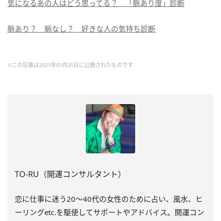
気になるあの人はどう思ってる？ 「脈あり度」診断
脈あり？ 脈なし？ 好きな人の気持ち診断
※この記事は2021年01月25日に公開されたものです
TO-RU（開運コンサルタント）
恋に仕事に迷う
20
～
40
代の女性のために占い、風水、ヒ
ーリング
etc.
を駆使してサポートやアドバイス。開運コン