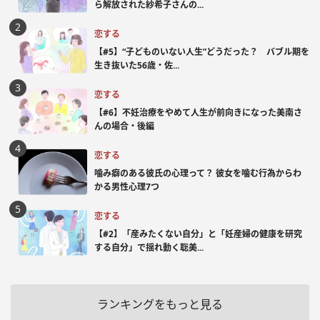
ら解放された紗希子さんの...
恋する
【#5】“子どものいない人生”どうだった？ バブル期を
生き抜いた56歳・佐...
恋する
【#6】不妊治療をやめて人生が前向きになった美南さ
んの場合・後編
恋する
噛み癖のある彼氏の心理って？ 彼女を噛む行為からわ
かる男性心理7つ
恋する
【#2】「産みたくない自分」と「妊産婦の健康を研究
する自分」で揺れ動く聡美...
ランキングをもっと見る