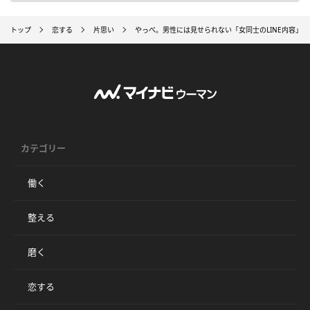
トップ
恋する
片思い
やっべ。男性には見せられない「女同士のLINE内容」4
カテゴリー
働く
整える
磨く
恋する