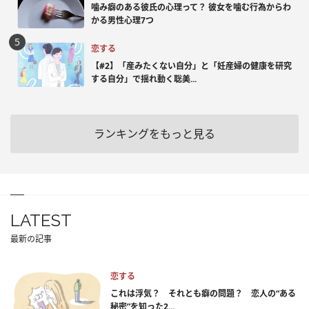
噛み癖のある彼氏の心理って？ 彼女を噛む行為からわ
かる男性心理7つ
恋する
【#2】「産みたくない自分」と「妊産婦の健康を研究
する自分」で揺れ動く聡美...
ランキングをもっと見る
LATEST
最新の記事
恋する
これは浮気？ それとも癖の問題？ 恋人の“ある
秘密”を知った2...