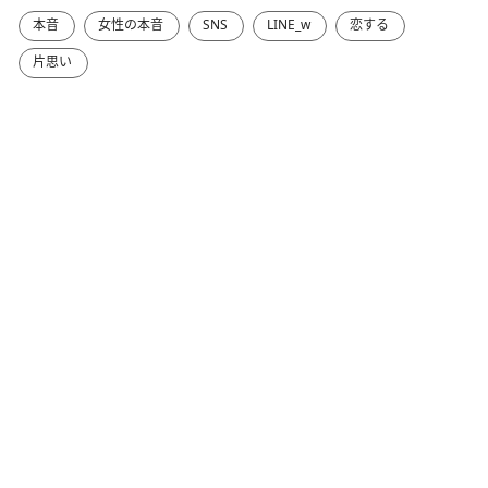
本音
女性の本音
SNS
LINE_w
恋する
片思い