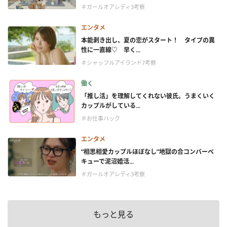
＃ガールオアレディ3考察
エンタメ
本能剥き出し、夏の恋がスタート！ タイプの異
性に一直線♡ 早く...
＃シャッフルアイランド7考察
働く
「推し活」を理解してくれない彼氏。うまくいく
カップルがしている...
＃お仕事ハック
エンタメ
“相思相愛カップルほぼなし”地獄の合コンバーベ
キューで泥沼婚活...
＃ガールオアレディ3考察
もっと見る