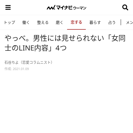
恋する
トップ
働く
整える
磨く
暮らす
占う
メ
やっべ。男性には見せられない「女同
士のLINE内容」4つ
石谷ちよ（恋愛コラムニスト）
作成: 2021.01.09