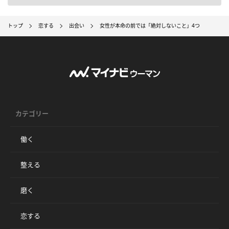
トップ
恋する
出会い
女性が本命の前では「絶対しないこと」4つ
カテゴリー
働く
整える
磨く
恋する