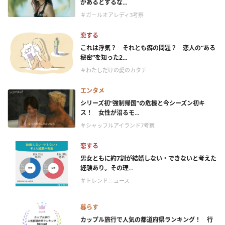
があるとするな...
＃ガールオアレディ3考察
恋する
これは浮気？ それとも癖の問題？ 恋人の“ある
秘密”を知った2...
＃わたしだけの愛のカタチ
エンタメ
シリーズ初“強制帰国”の危機と今シーズン初キ
ス！ 女性が沼るモ...
＃シャッフルアイランド7考察
恋する
男女ともに約7割が結婚しない・できないと考えた
経験あり。その理...
＃トレンドニュース
暮らす
カップル旅行で人気の都道府県ランキング！ 行