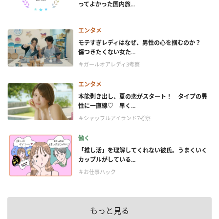
ってよかった国内旅...
エンタメ
モテすぎレディはなぜ、男性の心を掴むのか？
傷つきたくない女た...
＃ガールオアレディ3考察
エンタメ
本能剥き出し、夏の恋がスタート！ タイプの異
性に一直線♡ 早く...
＃シャッフルアイランド7考察
働く
「推し活」を理解してくれない彼氏。うまくいく
カップルがしている...
＃お仕事ハック
もっと見る