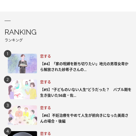
RANKING
ランキング
恋する
【#4】「家の呪縛を断ち切りたい」地元の男尊女卑か
ら解放された紗希子さんの...
恋する
【#5】“子どものいない人生”どうだった？ バブル期を
生き抜いた56歳・佐...
恋する
【#6】不妊治療をやめて人生が前向きになった美南さ
んの場合・後編
恋する