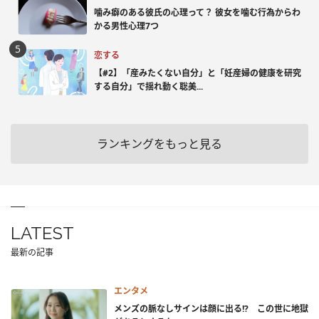
噛み癖のある彼氏の心理って？ 彼女を噛む行為からわ
かる男性心理7つ
恋する
【#2】「産みたくない自分」と「妊産婦の健康を研究
する自分」で揺れ動く聡美...
ランキングをもっと見る
LATEST
最新の記事
エンタメ
メンズの脈なしサインは顔に出る!? この世に地獄