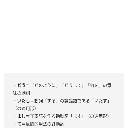
・
どう
＝「どのように」「どうして」「何を」の意
味の副詞
・
いたし
＝動詞「する」の謙譲語である「いたす」
（の連用形）
・
まし
＝丁寧語を作る助動詞「ます」（の連用形）
・
て
＝反問的用法の終助詞