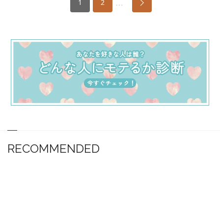
…
1
2
RECOMMENDED