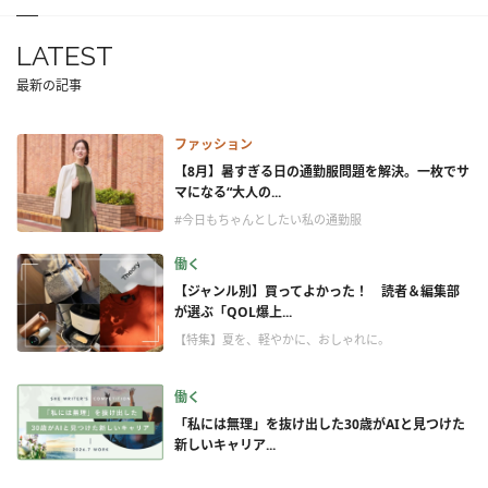
LATEST
最新の記事
ファッション
【8月】暑すぎる日の通勤服問題を解決。一枚でサ
マになる“大人の...
#今日もちゃんとしたい私の通勤服
働く
【ジャンル別】買ってよかった！ 読者＆編集部
が選ぶ「QOL爆上...
【特集】夏を、軽やかに、おしゃれに。
働く
「私には無理」を抜け出した30歳がAIと見つけた
新しいキャリア...