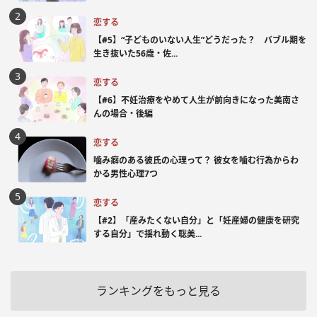
恋する
【#5】“子どものいない人生”どうだった？ バブル期を
生き抜いた56歳・佐...
恋する
【#6】不妊治療をやめて人生が前向きになった美南さ
んの場合・後編
恋する
噛み癖のある彼氏の心理って？ 彼女を噛む行為からわ
かる男性心理7つ
恋する
【#2】「産みたくない自分」と「妊産婦の健康を研究
する自分」で揺れ動く聡美...
ランキングをもっと見る