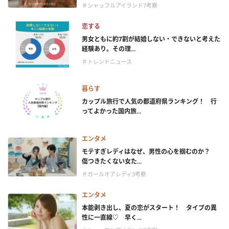
＃シャッフルアイランド7考察
恋する
男女ともに約7割が結婚しない・できないと考えた
経験あり。その理...
＃トレンドニュース
暮らす
カップル旅行で人気の都道府県ランキング！ 行
ってよかった国内旅...
エンタメ
モテすぎレディはなぜ、男性の心を掴むのか？
傷つきたくない女た...
＃ガールオアレディ3考察
エンタメ
本能剥き出し、夏の恋がスタート！ タイプの異
性に一直線♡ 早く...