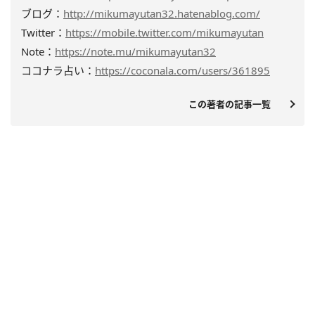
ブログ：
http://mikumayutan32.hatenablog.com/
Twitter：
https://mobile.twitter.com/mikumayutan
Note：
https://note.mu/mikumayutan32
ココナラ占い：
https://coconala.com/users/361895
この著者の記事一覧