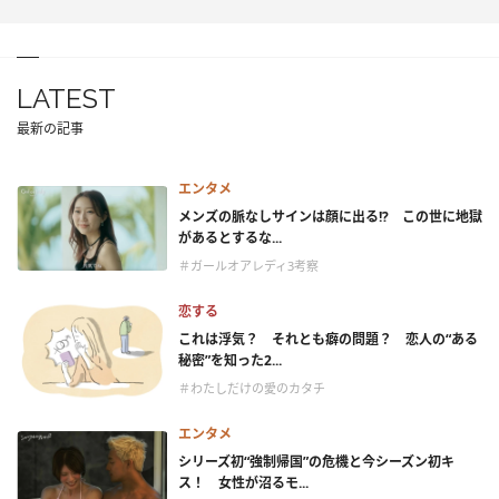
LATEST
最新の記事
エンタメ
メンズの脈なしサインは顔に出る!? この世に地獄
があるとするな...
＃ガールオアレディ3考察
恋する
これは浮気？ それとも癖の問題？ 恋人の“ある
秘密”を知った2...
＃わたしだけの愛のカタチ
エンタメ
シリーズ初“強制帰国”の危機と今シーズン初キ
ス！ 女性が沼るモ...