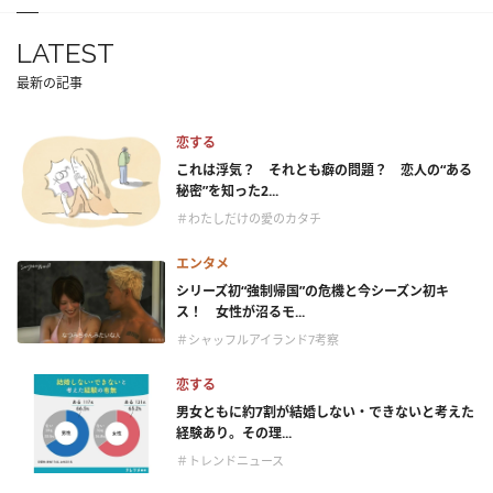
LATEST
最新の記事
恋する
これは浮気？ それとも癖の問題？ 恋人の“ある
秘密”を知った2...
＃わたしだけの愛のカタチ
エンタメ
シリーズ初“強制帰国”の危機と今シーズン初キ
ス！ 女性が沼るモ...
＃シャッフルアイランド7考察
恋する
男女ともに約7割が結婚しない・できないと考えた
経験あり。その理...
＃トレンドニュース