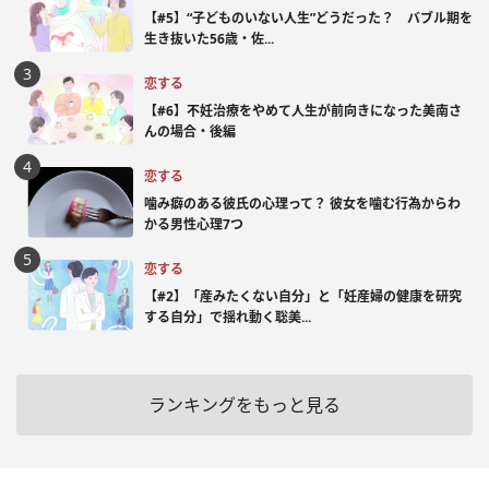
【#5】“子どものいない人生”どうだった？ バブル期を
生き抜いた56歳・佐...
恋する
【#6】不妊治療をやめて人生が前向きになった美南さ
んの場合・後編
恋する
噛み癖のある彼氏の心理って？ 彼女を噛む行為からわ
かる男性心理7つ
恋する
【#2】「産みたくない自分」と「妊産婦の健康を研究
する自分」で揺れ動く聡美...
ランキングをもっと見る