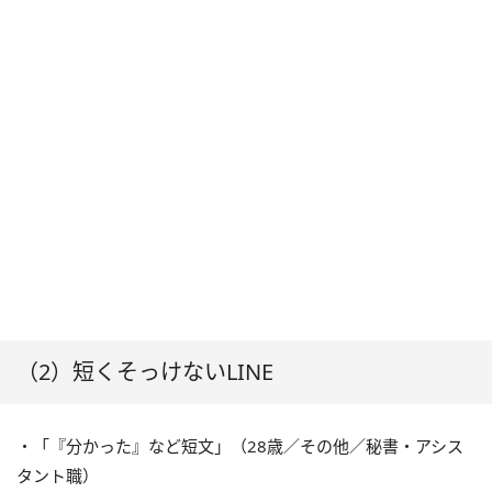
（2）短くそっけないLINE
・「『分かった』など短文」（28歳／その他／秘書・アシス
タント職）