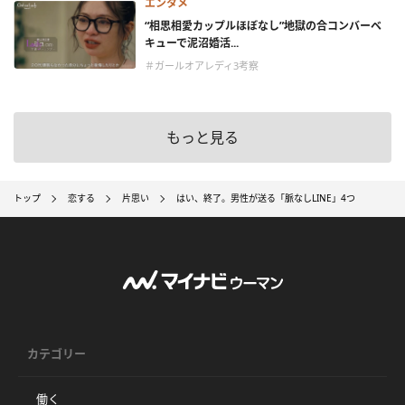
エンタメ
“相思相愛カップルほぼなし”地獄の合コンバーベ
キューで泥沼婚活...
＃ガールオアレディ3考察
もっと見る
トップ
恋する
片思い
はい、終了。男性が送る「脈なしLINE」4つ
カテゴリー
働く