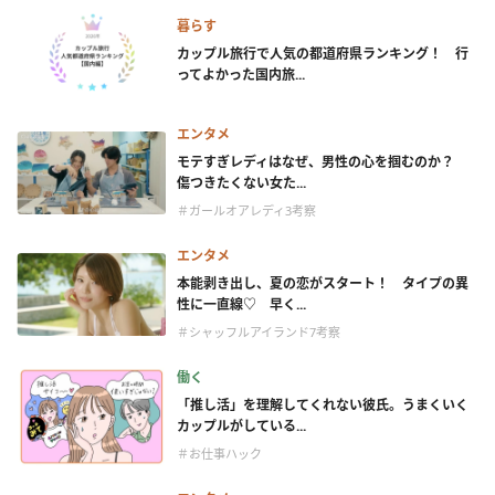
暮らす
カップル旅行で人気の都道府県ランキング！ 行
ってよかった国内旅...
エンタメ
モテすぎレディはなぜ、男性の心を掴むのか？
傷つきたくない女た...
＃ガールオアレディ3考察
エンタメ
本能剥き出し、夏の恋がスタート！ タイプの異
性に一直線♡ 早く...
＃シャッフルアイランド7考察
働く
「推し活」を理解してくれない彼氏。うまくいく
カップルがしている...
＃お仕事ハック