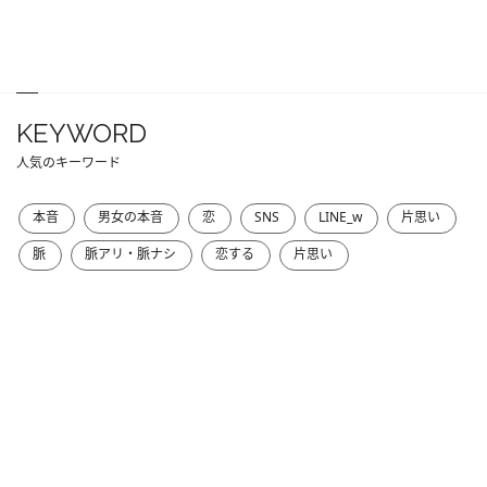
KEYWORD
人気のキーワード
本音
男女の本音
恋
SNS
LINE_w
片思い
脈
脈アリ・脈ナシ
恋する
片思い