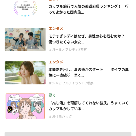
カップル旅行で人気の都道府県ランキング！ 行
ってよかった国内旅...
エンタメ
モテすぎレディはなぜ、男性の心を掴むのか？
傷つきたくない女た...
＃ガールオアレディ3考察
エンタメ
本能剥き出し、夏の恋がスタート！ タイプの異
性に一直線♡ 早く...
＃シャッフルアイランド7考察
働く
「推し活」を理解してくれない彼氏。うまくいく
カップルがしている...
＃お仕事ハック