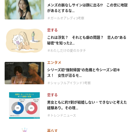
メンズの脈なしサインは顔に出る!? この世に地獄
があるとするな...
＃ガールオアレディ3考察
恋する
これは浮気？ それとも癖の問題？ 恋人の“ある
秘密”を知った2...
＃わたしだけの愛のカタチ
エンタメ
シリーズ初“強制帰国”の危機と今シーズン初キ
ス！ 女性が沼るモ...
＃シャッフルアイランド7考察
恋する
男女ともに約7割が結婚しない・できないと考えた
経験あり。その理...
＃トレンドニュース
暮らす