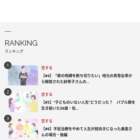
RANKING
ランキング
恋する
【#4】「家の呪縛を断ち切りたい」地元の男尊女卑か
ら解放された紗希子さんの...
恋する
【#5】“子どものいない人生”どうだった？ バブル期を
生き抜いた56歳・佐...
恋する
【#6】不妊治療をやめて人生が前向きになった美南さ
んの場合・後編