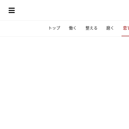
トップ
働く
整える
磨く
恋