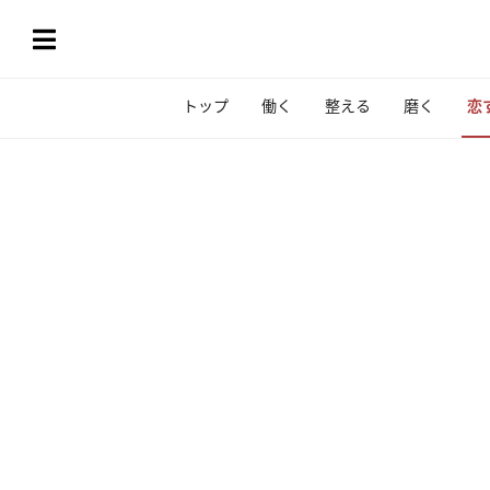
トップ
働く
整える
磨く
恋