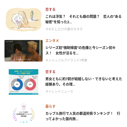
恋する
これは浮気？ それとも癖の問題？ 恋人の“ある
秘密”を知った2...
＃わたしだけの愛のカタチ
エンタメ
シリーズ初“強制帰国”の危機と今シーズン初キ
ス！ 女性が沼るモ...
＃シャッフルアイランド7考察
恋する
男女ともに約7割が結婚しない・できないと考えた
経験あり。その理...
＃トレンドニュース
暮らす
カップル旅行で人気の都道府県ランキング！ 行
ってよかった国内旅...