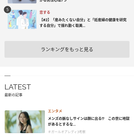
かる男性心理7つ
恋する
【#2】「産みたくない自分」と「妊産婦の健康を研究
する自分」で揺れ動く聡美...
ランキングをもっと見る
LATEST
最新の記事
エンタメ
メンズの脈なしサインは顔に出る!? この世に地獄
があるとするな...
＃ガールオアレディ3考察