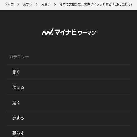
トップ
恋する
片思い
腹立つ文章だな。男性がイラッとする「LINEの駆け引き
カテゴリー
働く
整える
磨く
恋する
暮らす