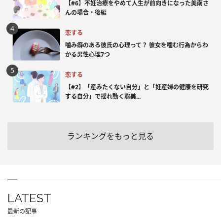
【#6】不妊治療をやめて人生が前向きになった美南さ
んの場合・後編
恋する
噛み癖のある彼氏の心理って？ 彼女を噛む行為からわ
かる男性心理7つ
恋する
【#2】「産みたくない自分」と「妊産婦の健康を研究
する自分」で揺れ動く聡美...
ランキングをもっと見る
LATEST
最新の記事