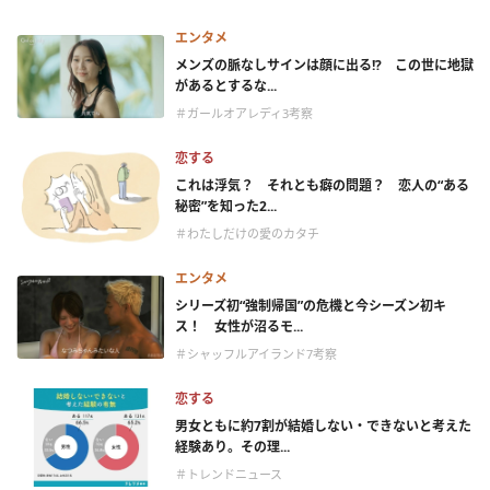
エンタメ
メンズの脈なしサインは顔に出る!? この世に地獄
があるとするな...
＃ガールオアレディ3考察
恋する
これは浮気？ それとも癖の問題？ 恋人の“ある
秘密”を知った2...
＃わたしだけの愛のカタチ
エンタメ
シリーズ初“強制帰国”の危機と今シーズン初キ
ス！ 女性が沼るモ...
＃シャッフルアイランド7考察
恋する
男女ともに約7割が結婚しない・できないと考えた
経験あり。その理...
＃トレンドニュース