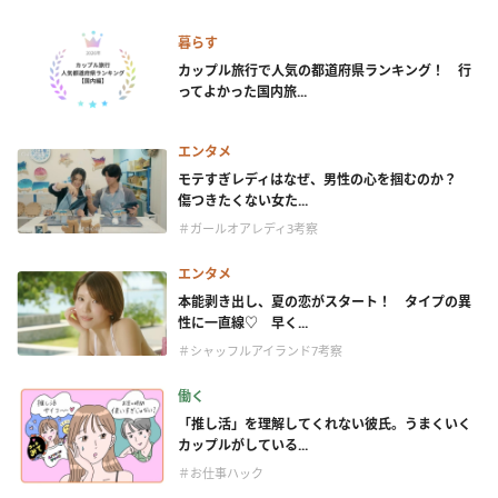
暮らす
カップル旅行で人気の都道府県ランキング！ 行
ってよかった国内旅...
エンタメ
モテすぎレディはなぜ、男性の心を掴むのか？
傷つきたくない女た...
＃ガールオアレディ3考察
エンタメ
本能剥き出し、夏の恋がスタート！ タイプの異
性に一直線♡ 早く...
＃シャッフルアイランド7考察
働く
「推し活」を理解してくれない彼氏。うまくいく
カップルがしている...
＃お仕事ハック