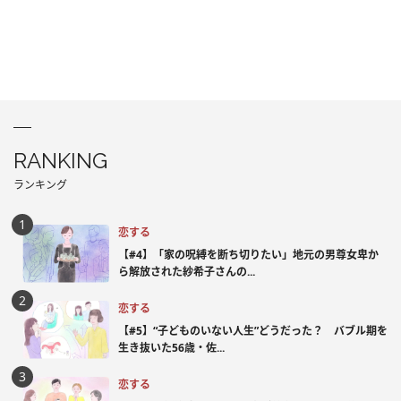
RANKING
ランキング
恋する
【#4】「家の呪縛を断ち切りたい」地元の男尊女卑か
ら解放された紗希子さんの...
恋する
【#5】“子どものいない人生”どうだった？ バブル期を
生き抜いた56歳・佐...
恋する