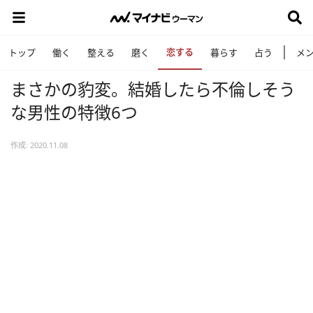
恋する
トップ
働く
整える
磨く
暮らす
占う
メ
まさかの豹変。結婚したら不倫しそう
な男性の特徴6つ
作成: 2020.11.08