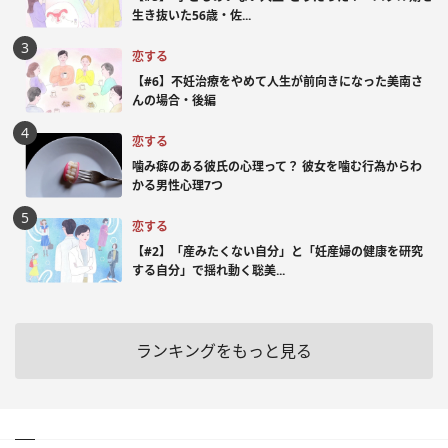
生き抜いた56歳・佐...
恋する
【#6】不妊治療をやめて人生が前向きになった美南さ
んの場合・後編
恋する
噛み癖のある彼氏の心理って？ 彼女を噛む行為からわ
かる男性心理7つ
恋する
【#2】「産みたくない自分」と「妊産婦の健康を研究
する自分」で揺れ動く聡美...
ランキングをもっと見る