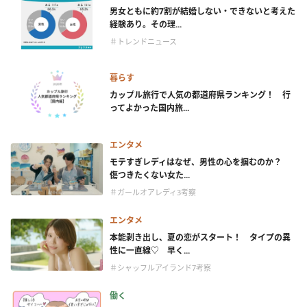
男女ともに約7割が結婚しない・できないと考えた
経験あり。その理...
＃トレンドニュース
暮らす
カップル旅行で人気の都道府県ランキング！ 行
ってよかった国内旅...
エンタメ
モテすぎレディはなぜ、男性の心を掴むのか？
傷つきたくない女た...
＃ガールオアレディ3考察
エンタメ
本能剥き出し、夏の恋がスタート！ タイプの異
性に一直線♡ 早く...
＃シャッフルアイランド7考察
働く