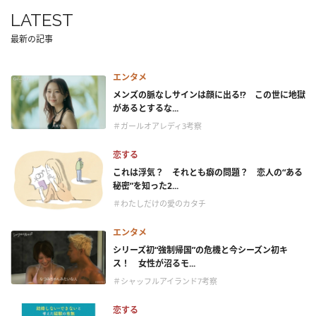
LATEST
最新の記事
エンタメ
メンズの脈なしサインは顔に出る!? この世に地獄
があるとするな...
＃ガールオアレディ3考察
恋する
これは浮気？ それとも癖の問題？ 恋人の“ある
秘密”を知った2...
＃わたしだけの愛のカタチ
エンタメ
シリーズ初“強制帰国”の危機と今シーズン初キ
ス！ 女性が沼るモ...
＃シャッフルアイランド7考察
恋する