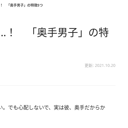
！ 「奥手男子」の特徴5つ
…！ 「奥手男子」の特
更新: 2021.10.20
い。でも心配しないで、実は彼、奥手だからか