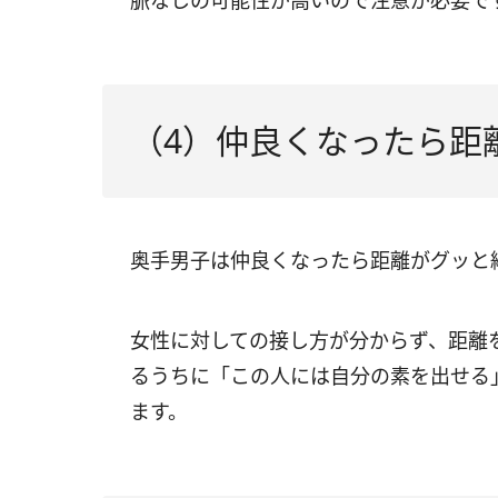
脈なしの可能性が高いので注意が必要で
（4）仲良くなったら距
奥手男子は仲良くなったら距離がグッと
女性に対しての接し方が分からず、距離
るうちに「この人には自分の素を出せる
ます。