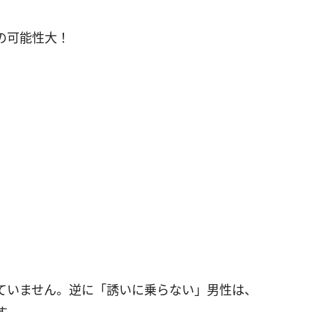
の可能性大！
ていません。逆に「誘いに乗らない」男性は、