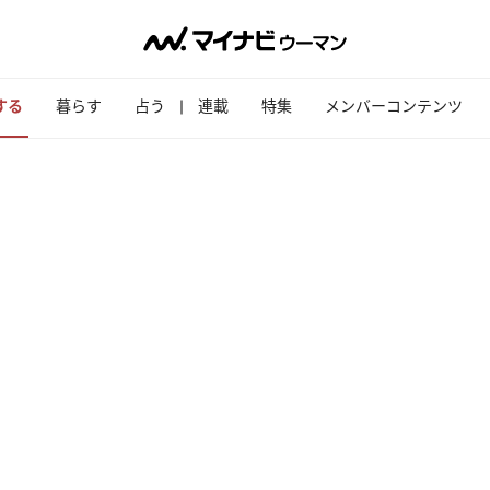
する
暮らす
占う
連載
特集
メンバーコンテンツ