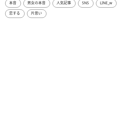
本音
男女の本音
人気記事
SNS
LINE_w
恋する
片思い