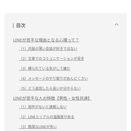
目次
LINEが苦手な理由となる心理って？
（1）内容の薄い会話が好きではない
（2）文章でのコミュニケーションが苦手
（3）縛られている気がして嫌だ
（4）メッセージのやり取りがめんどくさい
（5）どう返信したら良いか分からない
LINEが苦手な人の特徴【男性・女性共通】
（1）用件がないと連絡しない
（2）LINEとリアルの温度差がある
（3）簡潔なLINEが多い