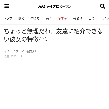
恋する
トップ
働く
整える
磨く
暮らす
占う
メ
ちょっと無理だわ。友達に紹介できな
い彼女の特徴4つ
マイナビウーマン編集部
作成: 2020.11.11