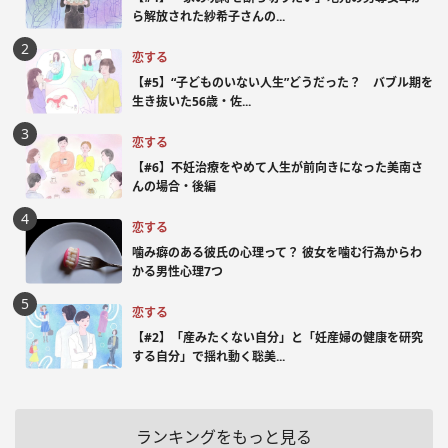
ら解放された紗希子さんの...
恋する
【#5】“子どものいない人生”どうだった？ バブル期を
生き抜いた56歳・佐...
恋する
【#6】不妊治療をやめて人生が前向きになった美南さ
んの場合・後編
恋する
噛み癖のある彼氏の心理って？ 彼女を噛む行為からわ
かる男性心理7つ
恋する
【#2】「産みたくない自分」と「妊産婦の健康を研究
する自分」で揺れ動く聡美...
ランキングをもっと見る