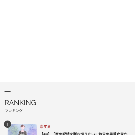
RANKING
ランキング
恋する
【#4】「家の呪縛を断ち切りたい」地元の男尊女卑か