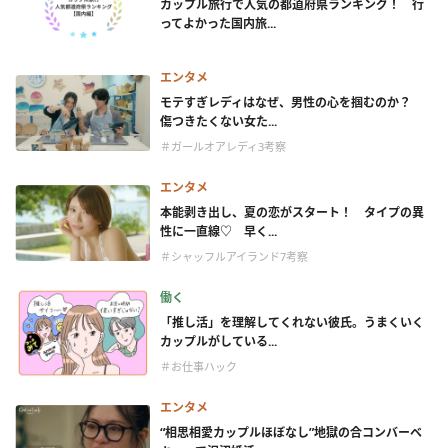
カップル旅行で人気の都道府県ランキング！ 行
ってよかった国内旅...
エンタメ
モテすぎレディはなぜ、男性の心を掴むのか？
傷つきたくない女た...
＃ガールオアレディ3考察
エンタメ
本能剥き出し、夏の恋がスタート！ タイプの異
性に一直線♡ 早く...
＃シャッフルアイランド7考察
働く
「推し活」を理解してくれない彼氏。うまくいく
カップルがしている...
＃お仕事ハック
エンタメ
“相思相愛カップルほぼなし”地獄の合コンバーベ