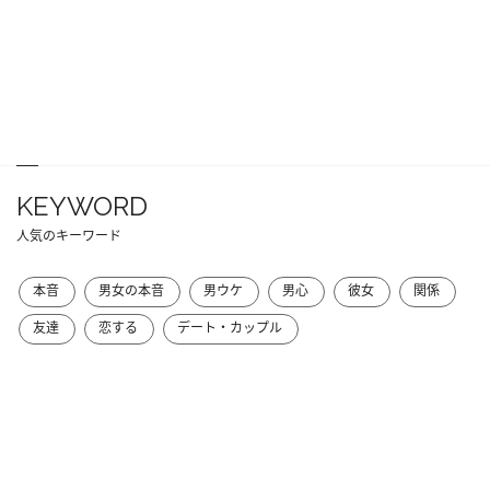
KEYWORD
人気のキーワード
本音
男女の本音
男ウケ
男心
彼女
関係
友達
恋する
デート・カップル