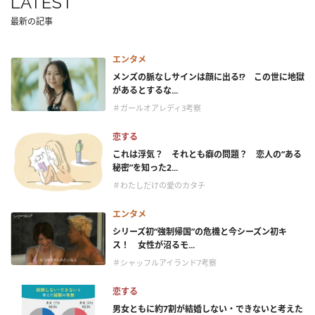
LATEST
最新の記事
エンタメ
メンズの脈なしサインは顔に出る!? この世に地獄
があるとするな...
＃ガールオアレディ3考察
恋する
これは浮気？ それとも癖の問題？ 恋人の“ある
秘密”を知った2...
＃わたしだけの愛のカタチ
エンタメ
シリーズ初“強制帰国”の危機と今シーズン初キ
ス！ 女性が沼るモ...
＃シャッフルアイランド7考察
恋する
男女ともに約7割が結婚しない・できないと考えた