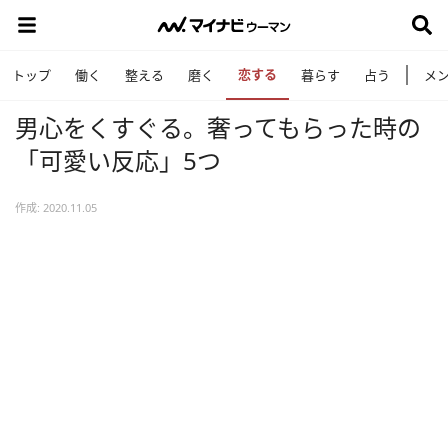
恋する
トップ
働く
整える
磨く
暮らす
占う
メ
男心をくすぐる。奢ってもらった時の
「可愛い反応」5つ
作成: 2020.11.05