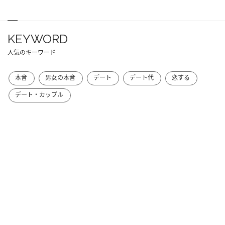
KEYWORD
人気のキーワード
本音
男女の本音
デート
デート代
恋する
デート・カップル