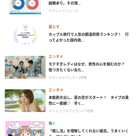
経験あり。その理...
＃トレンドニュース
暮らす
カップル旅行で人気の都道府県ランキング！ 行
ってよかった国内旅...
エンタメ
モテすぎレディはなぜ、男性の心を掴むのか？
傷つきたくない女た...
＃ガールオアレディ3考察
エンタメ
本能剥き出し、夏の恋がスタート！ タイプの異
性に一直線♡ 早く...
＃シャッフルアイランド7考察
働く
「推し活」を理解してくれない彼氏。うまくいく