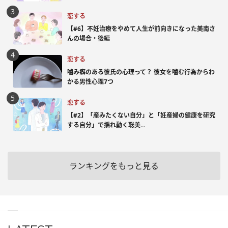
恋する
【#6】不妊治療をやめて人生が前向きになった美南さ
んの場合・後編
恋する
噛み癖のある彼氏の心理って？ 彼女を噛む行為からわ
かる男性心理7つ
恋する
【#2】「産みたくない自分」と「妊産婦の健康を研究
する自分」で揺れ動く聡美...
ランキングをもっと見る