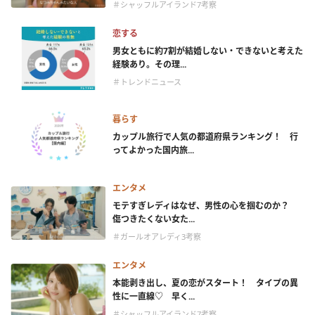
＃シャッフルアイランド7考察
恋する
男女ともに約7割が結婚しない・できないと考えた
経験あり。その理...
＃トレンドニュース
暮らす
カップル旅行で人気の都道府県ランキング！ 行
ってよかった国内旅...
エンタメ
モテすぎレディはなぜ、男性の心を掴むのか？
傷つきたくない女た...
＃ガールオアレディ3考察
エンタメ
本能剥き出し、夏の恋がスタート！ タイプの異
性に一直線♡ 早く...
＃シャッフルアイランド7考察