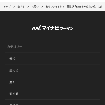
トップ
恋する
片思い
もういいっすか？ 男性が「LINEをやめたい時」に出す
カテゴリー
働く
整える
磨く
恋する