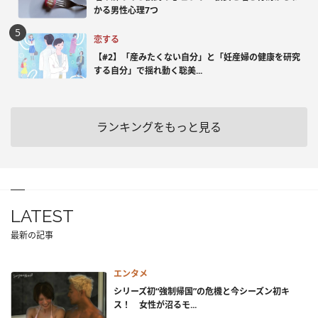
かる男性心理7つ
恋する
【#2】「産みたくない自分」と「妊産婦の健康を研究
する自分」で揺れ動く聡美...
ランキングをもっと見る
LATEST
最新の記事
エンタメ
シリーズ初“強制帰国”の危機と今シーズン初キ
ス！ 女性が沼るモ...