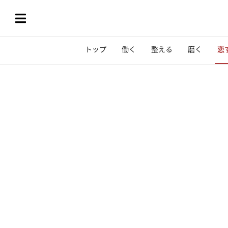
トップ
働く
整える
磨く
恋