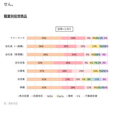
せん。
職業別投資商品
図：筆者作成