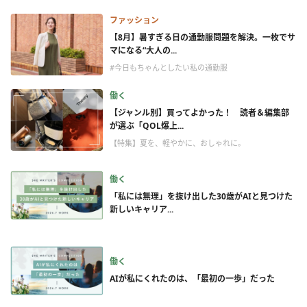
ファッション
【8月】暑すぎる日の通勤服問題を解決。一枚でサ
マになる“大人の...
#今日もちゃんとしたい私の通勤服
働く
【ジャンル別】買ってよかった！ 読者＆編集部
が選ぶ「QOL爆上...
【特集】夏を、軽やかに、おしゃれに。
働く
「私には無理」を抜け出した30歳がAIと見つけた
新しいキャリア...
働く
AIが私にくれたのは、「最初の一歩」だった