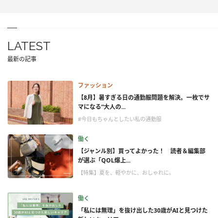
LATEST
最新の記事
ファッション
【8月】暑すぎる日の通勤服問題を解決。一枚でサ
マになる“大人の...
#今日もちゃんとしたい私の通勤服
働く
【ジャンル別】買ってよかった！ 読者＆編集部
が選ぶ「QOL爆上...
【特集】夏を、軽やかに、おしゃれに。
働く
「私には無理」を抜け出した30歳がAIと見つけた