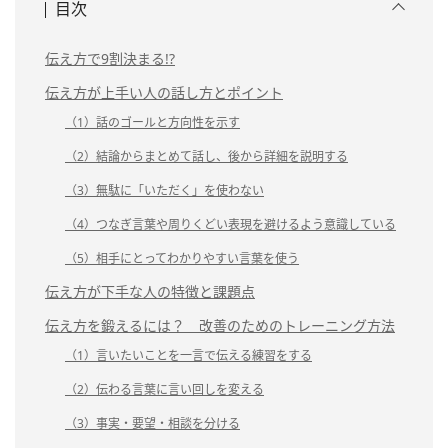
目次
伝え方で9割決まる!?
伝え方が上手い人の話し方とポイント
（1）話のゴールと方向性を示す
（2）結論からまとめて話し、後から詳細を説明する
（3）無駄に「いただく」を使わない
（4）つなぎ言葉や周りくどい表現を避けるよう意識している
（5）相手にとってわかりやすい言葉を使う
伝え方が下手な人の特徴と課題点
伝え方を鍛えるには？ 改善のためのトレーニング方法
（1）言いたいことを一言で伝える練習をする
（2）伝わる言葉に言い回しを変える
（3）事実・要望・相談を分ける