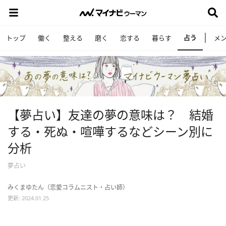
占う
トップ
働く
整える
磨く
恋する
暮らす
メ
【夢占い】友達の夢の意味は？ 結婚
する・死ぬ・喧嘩するなどシーン別に
分析
夢占い
みくまゆたん（恋愛コラムニスト・占い師）
更新: 2024.01.25