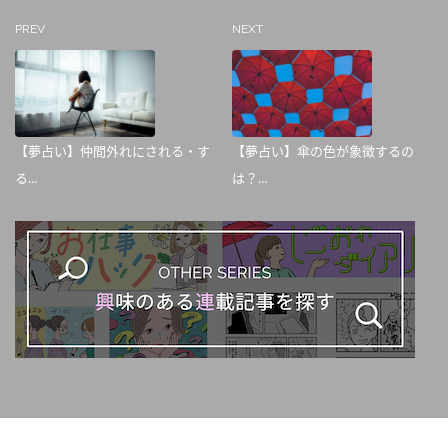
PREV
NEXT
【夢占い】仲間外れにされる・す
【夢占い】傘の色が象徴するの
る...
は？...