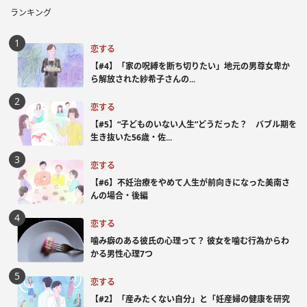
ランキング
恋する
【#4】「家の呪縛を断ち切りたい」地元の男尊女卑か
ら解放された紗希子さんの...
恋する
【#5】“子どものいない人生”どうだった？ バブル期を
生き抜いた56歳・佐...
恋する
【#6】不妊治療をやめて人生が前向きになった美南さ
んの場合・後編
恋する
噛み癖のある彼氏の心理って？ 彼女を噛む行為からわ
かる男性心理7つ
恋する
【#2】「産みたくない自分」と「妊産婦の健康を研究