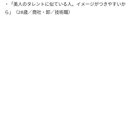
・「美人のタレントに似ている人。イメージがつきやすいか
ら」（
28
歳／商社・卸／技術職）