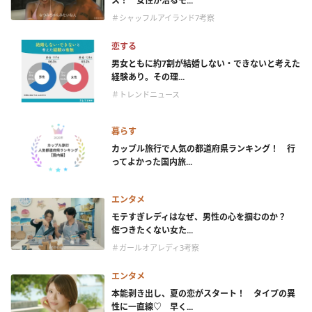
ス！ 女性が沼るモ...
＃シャッフルアイランド7考察
恋する
男女ともに約7割が結婚しない・できないと考えた
経験あり。その理...
＃トレンドニュース
暮らす
カップル旅行で人気の都道府県ランキング！ 行
ってよかった国内旅...
エンタメ
モテすぎレディはなぜ、男性の心を掴むのか？
傷つきたくない女た...
＃ガールオアレディ3考察
エンタメ
本能剥き出し、夏の恋がスタート！ タイプの異
性に一直線♡ 早く...