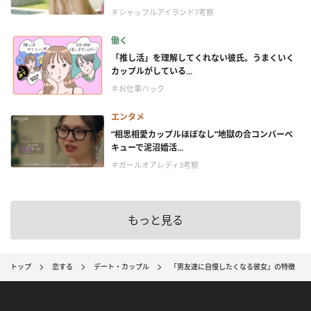
＃シャッフルアイランド7考察
働く
「推し活」を理解してくれない彼氏。うまくいく
カップルがしている...
＃お仕事ハック
エンタメ
“相思相愛カップルほぼなし”地獄の合コンバーベ
キューで泥沼婚活...
＃ガールオアレディ3考察
もっと見る
トップ
恋する
デート・カップル
「男友達に自慢したくなる彼女」の特徴