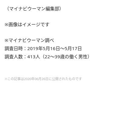
（マイナビウーマン編集部）
※画像はイメージです
※マイナビウーマン調べ
調査日時：
2019
年
5
月
16
日～
5
月
17
日
調査人数：
413
人（
22
～
39
歳の働く男性）
※この記事は2020年06月26日に公開されたものです