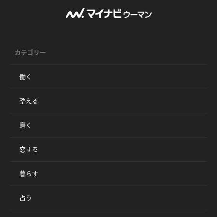
カテゴリー
働く
整える
磨く
恋する
暮らす
占う