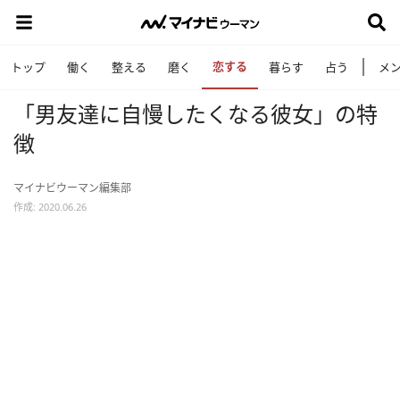
恋する
トップ
働く
整える
磨く
暮らす
占う
メ
「男友達に自慢したくなる彼女」の特
徴
マイナビウーマン編集部
作成: 2020.06.26