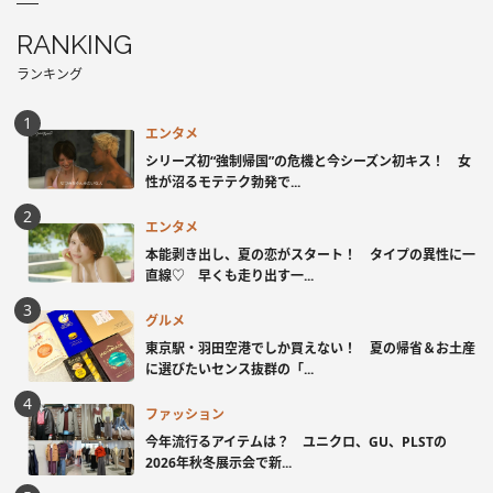
RANKING
ランキング
エンタメ
シリーズ初“強制帰国”の危機と今シーズン初キス！ 女
性が沼るモテテク勃発で...
エンタメ
本能剥き出し、夏の恋がスタート！ タイプの異性に一
直線♡ 早くも走り出す一...
グルメ
東京駅・羽田空港でしか買えない！ 夏の帰省＆お土産
に選びたいセンス抜群の「...
ファッション
今年流行るアイテムは？ ユニクロ、GU、PLSTの
2026年秋冬展示会で新...