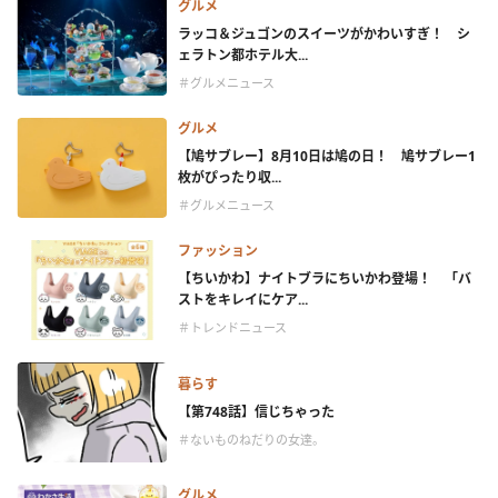
グルメ
ラッコ＆ジュゴンのスイーツがかわいすぎ！ シ
ェラトン都ホテル大...
＃グルメニュース
グルメ
【鳩サブレー】8月10日は鳩の日！ 鳩サブレー1
枚がぴったり収...
＃グルメニュース
ファッション
【ちいかわ】ナイトブラにちいかわ登場！ 「バ
ストをキレイにケア...
＃トレンドニュース
暮らす
【第748話】信じちゃった
＃ないものねだりの女達。
グルメ