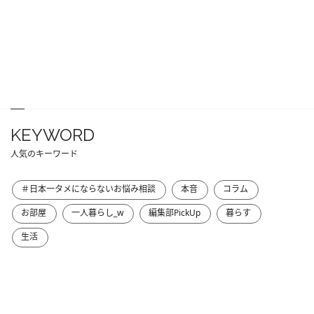
KEYWORD
人気のキーワード
＃日本一タメにならないお悩み相談
本音
コラム
お部屋
一人暮らし_w
編集部PickUp
暮らす
生活