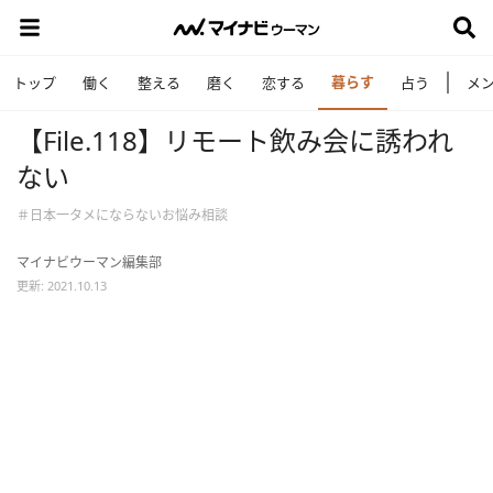
暮らす
トップ
働く
整える
磨く
恋する
占う
メ
【File.118】リモート飲み会に誘われ
ない
＃日本一タメにならないお悩み相談
マイナビウーマン編集部
更新: 2021.10.13