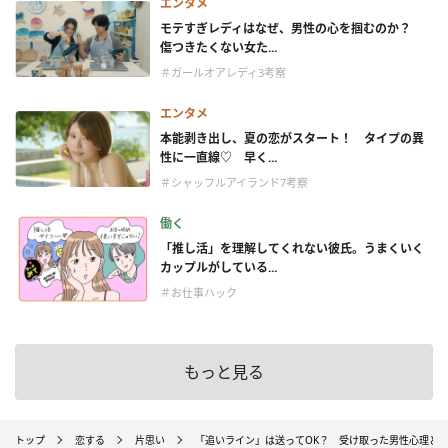
エンタメ
モテすぎレディはなぜ、男性の心を掴むのか？
傷つきたくない女た...
＃ガールオアレディ3考察
エンタメ
本能剥き出し、夏の恋がスタート！ タイプの異
性に一直線♡ 早く...
＃シャッフルアイランド7考察
働く
「推し活」を理解してくれない彼氏。うまくいく
カップルがしている...
＃お仕事ハック
もっと見る
トップ
恋する
片思い
「追いライン」は送ってOK？ 受け取った男性心理と