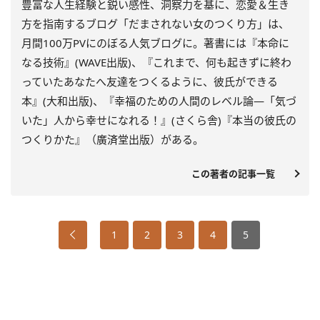
豊富な人生経験と鋭い感性、洞察力を基に、恋愛＆生き
方を指南するブログ「だまされない女のつくり方」は、
月間100万PVにのぼる人気ブログに。著書には『本命に
なる技術』(WAVE出版)、『これまで、何も起きずに終わ
っていたあなたへ友達をつくるように、彼氏ができる
本』(大和出版)、『幸福のための人間のレベル論―「気づ
いた」人から幸せになれる！』(さくら舎)『本当の彼氏の
つくりかた』（廣済堂出版）がある。
この著者の記事一覧
1
2
3
4
5