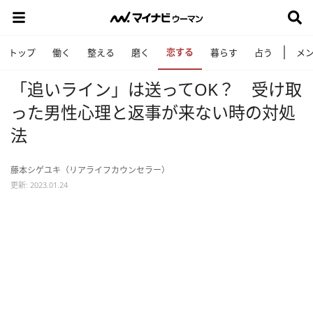
恋する
トップ
働く
整える
磨く
暮らす
占う
メ
「追いライン」は送ってOK？ 受け取
った男性心理と返事が来ない時の対処
法
藤本シゲユキ（リアライフカウンセラー）
更新: 2023.01.24