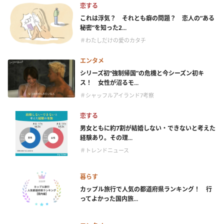
恋する
これは浮気？ それとも癖の問題？ 恋人の“ある
秘密”を知った2...
＃わたしだけの愛のカタチ
エンタメ
シリーズ初“強制帰国”の危機と今シーズン初キ
ス！ 女性が沼るモ...
＃シャッフルアイランド7考察
恋する
男女ともに約7割が結婚しない・できないと考えた
経験あり。その理...
＃トレンドニュース
暮らす
カップル旅行で人気の都道府県ランキング！ 行
ってよかった国内旅...