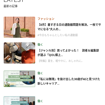
最新の記事
ファッション
【8月】暑すぎる日の通勤服問題を解決。一枚でサ
マになる“大人の...
#今日もちゃんとしたい私の通勤服
働く
【ジャンル別】買ってよかった！ 読者＆編集部
が選ぶ「QOL爆上...
【特集】夏を、軽やかに、おしゃれに。
働く
「私には無理」を抜け出した30歳がAIと見つけた
新しいキャリア...
働く