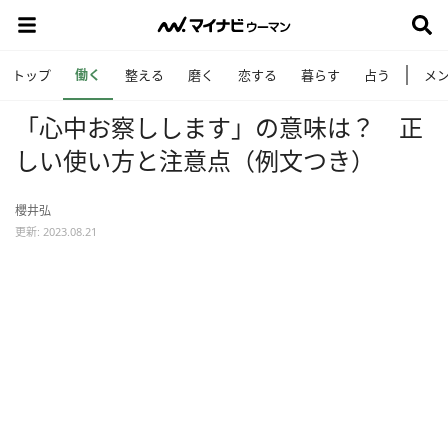
働く
トップ
整える
磨く
恋する
暮らす
占う
メ
「心中お察しします」の意味は？ 正
しい使い方と注意点（例文つき）
櫻井弘
更新: 2023.08.21