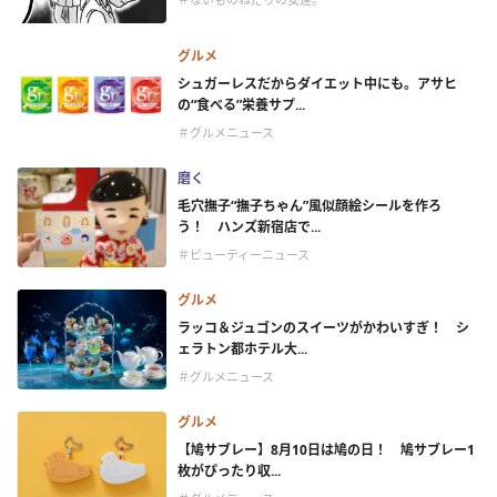
グルメ
シュガーレスだからダイエット中にも。アサヒ
の“食べる”栄養サプ...
＃グルメニュース
磨く
毛穴撫子“撫子ちゃん”風似顔絵シールを作ろ
う！ ハンズ新宿店で...
＃ビューティーニュース
グルメ
ラッコ＆ジュゴンのスイーツがかわいすぎ！ シ
ェラトン都ホテル大...
＃グルメニュース
グルメ
【鳩サブレー】8月10日は鳩の日！ 鳩サブレー1
枚がぴったり収...