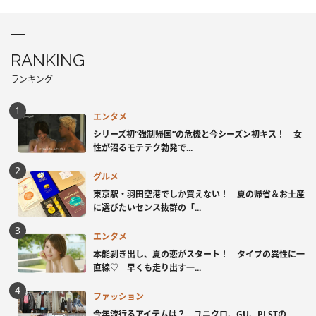
RANKING
ランキング
エンタメ
シリーズ初“強制帰国”の危機と今シーズン初キス！ 女
性が沼るモテテク勃発で...
グルメ
東京駅・羽田空港でしか買えない！ 夏の帰省＆お土産
に選びたいセンス抜群の「...
エンタメ
本能剥き出し、夏の恋がスタート！ タイプの異性に一
直線♡ 早くも走り出す一...
ファッション
今年流行るアイテムは？ ユニクロ、GU、PLSTの