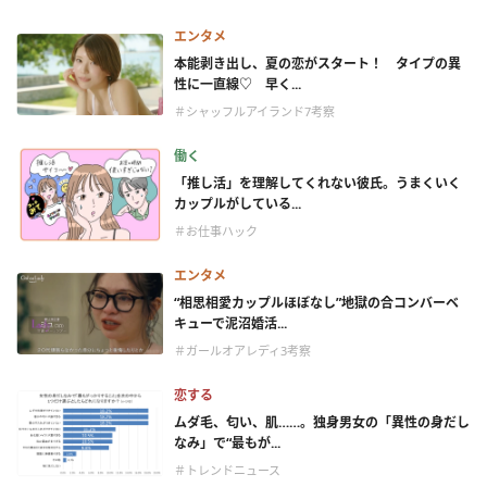
エンタメ
本能剥き出し、夏の恋がスタート！ タイプの異
性に一直線♡ 早く...
＃シャッフルアイランド7考察
働く
「推し活」を理解してくれない彼氏。うまくいく
カップルがしている...
＃お仕事ハック
エンタメ
“相思相愛カップルほぼなし”地獄の合コンバーベ
キューで泥沼婚活...
＃ガールオアレディ3考察
恋する
ムダ毛、匂い、肌……。独身男女の「異性の身だし
なみ」で“最もが...
＃トレンドニュース