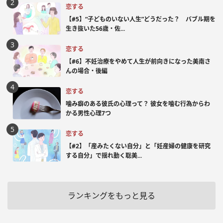
恋する
【#5】“子どものいない人生”どうだった？ バブル期を
生き抜いた56歳・佐...
恋する
【#6】不妊治療をやめて人生が前向きになった美南さ
んの場合・後編
恋する
噛み癖のある彼氏の心理って？ 彼女を噛む行為からわ
かる男性心理7つ
恋する
【#2】「産みたくない自分」と「妊産婦の健康を研究
する自分」で揺れ動く聡美...
ランキングをもっと見る