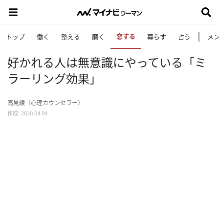
恋する
トップ
働く
整える
磨く
暮らす
占う
メ
好かれる人は無意識にやっている「ミ
ラーリング効果」
高見綾（心理カウンセラー）
作成: 2020.04.04