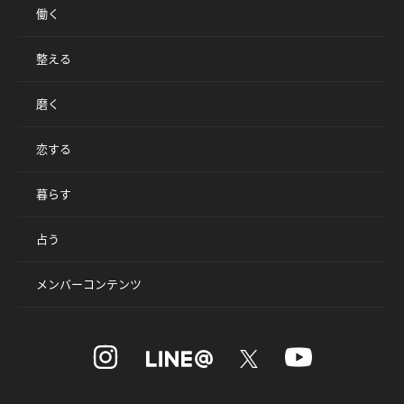
働く
整える
磨く
恋する
暮らす
占う
メンバーコンテンツ