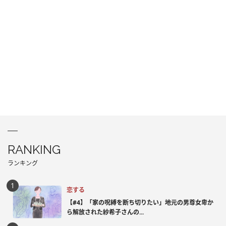
RANKING
ランキング
恋する
【#4】「家の呪縛を断ち切りたい」地元の男尊女卑か
ら解放された紗希子さんの...