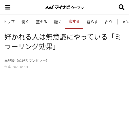
恋する
トップ
働く
整える
磨く
暮らす
占う
メ
好かれる人は無意識にやっている「ミ
ラーリング効果」
高見綾（心理カウンセラー）
作成: 2020.04.04