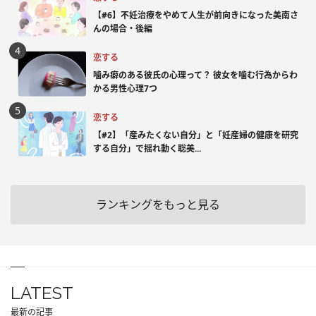
【#6】不妊治療をやめて人生が前向きになった美南さ
んの場合・後編
恋する
噛み癖のある彼氏の心理って？ 彼女を噛む行為からわ
かる男性心理7つ
恋する
【#2】「産みたくない自分」と「妊産婦の健康を研究
する自分」で揺れ動く聡美...
ランキングをもっと見る
LATEST
最新の記事