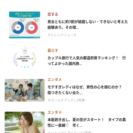
恋する
男女ともに約7割が結婚しない・できないと考えた
経験あり。その理...
＃トレンドニュース
暮らす
カップル旅行で人気の都道府県ランキング！ 行
ってよかった国内旅...
エンタメ
モテすぎレディはなぜ、男性の心を掴むのか？
傷つきたくない女た...
＃ガールオアレディ3考察
エンタメ
本能剥き出し、夏の恋がスタート！ タイプの異
性に一直線♡ 早く...
＃シャッフルアイランド7考察