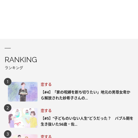
RANKING
ランキング
恋する
【#4】「家の呪縛を断ち切りたい」地元の男尊女卑か
ら解放された紗希子さんの...
恋する
【#5】“子どものいない人生”どうだった？ バブル期を
生き抜いた56歳・佐...
恋する