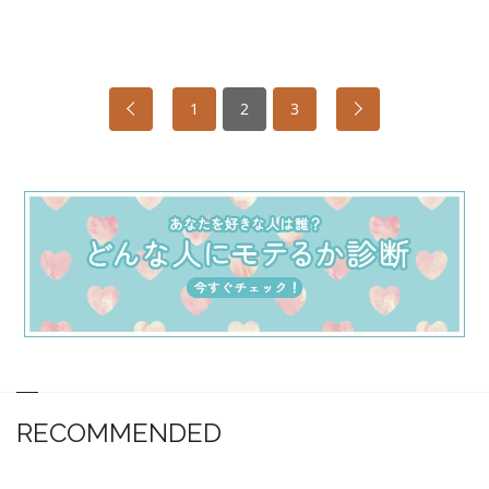
1
2
3
RECOMMENDED