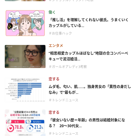
働く
「推し活」を理解してくれない彼氏。うまくいく
カップルがしている...
＃お仕事ハック
エンタメ
“相思相愛カップルほぼなし”地獄の合コンバーベ
キューで泥沼婚活...
＃ガールオアレディ3考察
恋する
ムダ毛、匂い、肌……。独身男女の「異性の身だし
なみ」で“最もが...
＃トレンドニュース
恋する
「彼女いない歴＝年齢」の男性は結婚対象にな
る？ 20〜30代女...
＃トレンドニュース