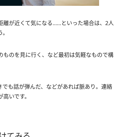
距離が近くて気になる……といった場合は、2人
う。
のものを見に行く、など最初は気軽なもので構
ときでも話が弾んだ、などがあれば脈あり。連絡
が高いです。
けてみる