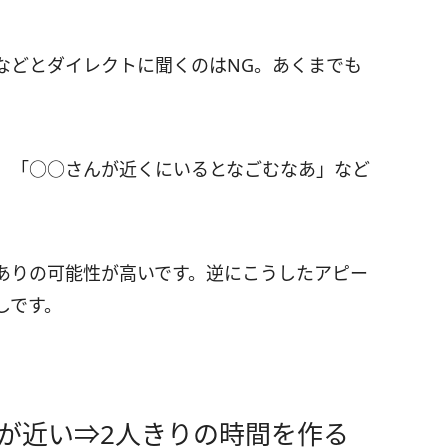
などとダイレクトに聞くのはNG。あくまでも
」「○○さんが近くにいるとなごむなあ」など
ありの可能性が高いです。逆にこうしたアピー
しです。
が近い⇒2人きりの時間を作る