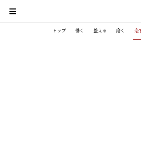
トップ
働く
整える
磨く
恋