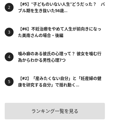
【#5】“子どものいない人生”どうだった？ バ
ブル期を生き抜いた56歳...
【#6】不妊治療をやめて人生が前向きになっ
た美南さんの場合・後編
噛み癖のある彼氏の心理って？ 彼女を噛む行
為からわかる男性心理7つ
【#2】「産みたくない自分」と「妊産婦の健
康を研究する自分」で揺れ動く...
ランキング一覧を見る