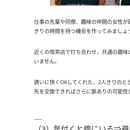
仕事の先輩や同僚、趣味の仲間の女性が
きりの時間を持つ機会を作ってみましょ
近くの喫茶店で打ち合わせ、共通の趣味
いません。
誘いに快くOKしてくれた、2人きりの
先を交換できればさらに脈ありの可能性
（3）気付くと傍にいる⇒避