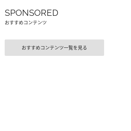
SPONSORED
おすすめコンテンツ
おすすめコンテンツ一覧を見る