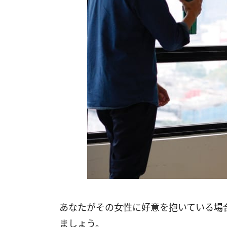
あなたがその女性に好意を抱いている場
ましょう。