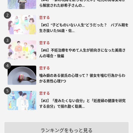
ら解放された紗希子さんの...
恋する
【#5】“子どものいない人生”どうだった？ バブル期を
生き抜いた56歳・佐...
恋する
【#6】不妊治療をやめて人生が前向きになった美南さ
んの場合・後編
恋する
噛み癖のある彼氏の心理って？ 彼女を噛む行為からわ
かる男性心理7つ
恋する
【#2】「産みたくない自分」と「妊産婦の健康を研究
する自分」で揺れ動く聡美...
ランキングをもっと見る