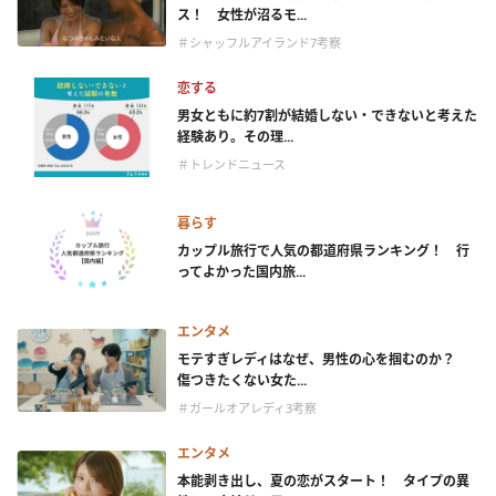
ス！ 女性が沼るモ...
＃シャッフルアイランド7考察
恋する
男女ともに約7割が結婚しない・できないと考えた
経験あり。その理...
＃トレンドニュース
暮らす
カップル旅行で人気の都道府県ランキング！ 行
ってよかった国内旅...
エンタメ
モテすぎレディはなぜ、男性の心を掴むのか？
傷つきたくない女た...
＃ガールオアレディ3考察
エンタメ
本能剥き出し、夏の恋がスタート！ タイプの異