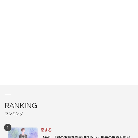
RANKING
ランキング
恋する
【#4】「家の呪縛を断ち切りたい」地元の男尊女卑か