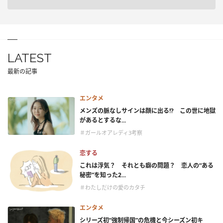
LATEST
最新の記事
エンタメ
メンズの脈なしサインは顔に出る!? この世に地獄
があるとするな...
＃ガールオアレディ3考察
恋する
これは浮気？ それとも癖の問題？ 恋人の“ある
秘密”を知った2...
＃わたしだけの愛のカタチ
エンタメ
シリーズ初“強制帰国”の危機と今シーズン初キ