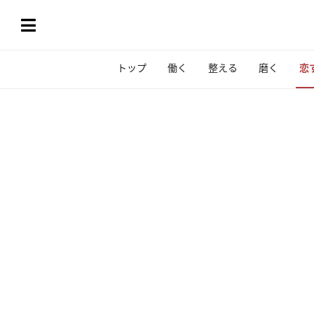
トップ
働く
整える
磨く
恋