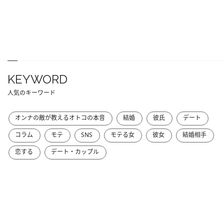
KEYWORD
人気のキーワード
オンナの敵が教えるオトコの本音
結婚
彼氏
デート
コラム
モテ
SNS
モテる女
彼女
結婚相手
恋する
デート・カップル