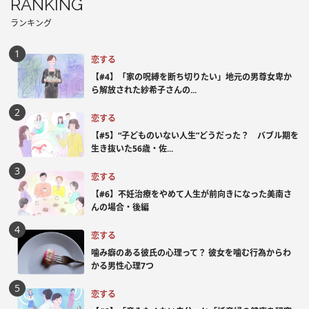
RANKING
ランキング
恋する
【#4】「家の呪縛を断ち切りたい」地元の男尊女卑か
ら解放された紗希子さんの...
恋する
【#5】“子どものいない人生”どうだった？ バブル期を
生き抜いた56歳・佐...
恋する
【#6】不妊治療をやめて人生が前向きになった美南さ
んの場合・後編
恋する
噛み癖のある彼氏の心理って？ 彼女を噛む行為からわ
かる男性心理7つ
恋する