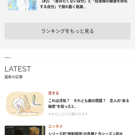
【#2】「産みたくない自分」と「妊産婦の健康を研究
する自分」で揺れ動く聡美...
ランキングをもっと見る
LATEST
最新の記事
恋する
これは浮気？ それとも癖の問題？ 恋人の“ある
秘密”を知った2...
＃わたしだけの愛のカタチ
エンタメ
シリーズ初“強制帰国”の危機と今シーズン初キ