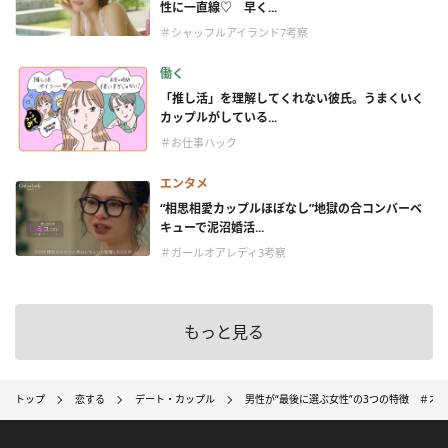
性に一直線♡ 早く...
＃シャッフルアイランド7考察
働く
「推し活」を理解してくれない彼氏。うまくいく
カップルがしている...
＃お仕事ハック
エンタメ
“相思相愛カップルほぼなし”地獄の合コンバーベ
キューで泥沼婚活...
＃ガールオアレディ3考察
もっと見る
トップ
恋する
デート・カップル
男性が“最後に選ぶ女性”の3つの特徴 ＃オ