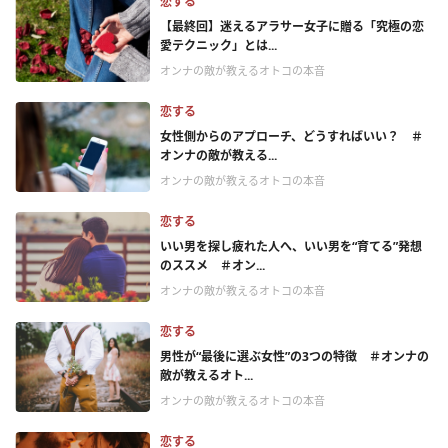
恋する
【最終回】迷えるアラサー女子に贈る「究極の恋
愛テクニック」とは...
オンナの敵が教えるオトコの本音
恋する
女性側からのアプローチ、どうすればいい？ ＃
オンナの敵が教える...
オンナの敵が教えるオトコの本音
恋する
いい男を探し疲れた人へ、いい男を“育てる”発想
のススメ ＃オン...
オンナの敵が教えるオトコの本音
恋する
男性が“最後に選ぶ女性”の3つの特徴 ＃オンナの
敵が教えるオト...
オンナの敵が教えるオトコの本音
恋する