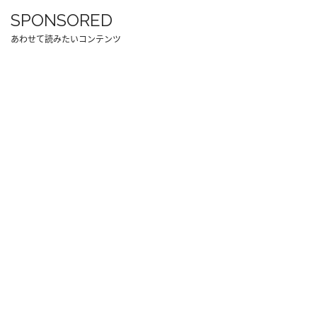
SPONSORED
あわせて読みたいコンテンツ