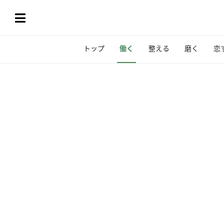
トップ
働く
整える
磨く
恋