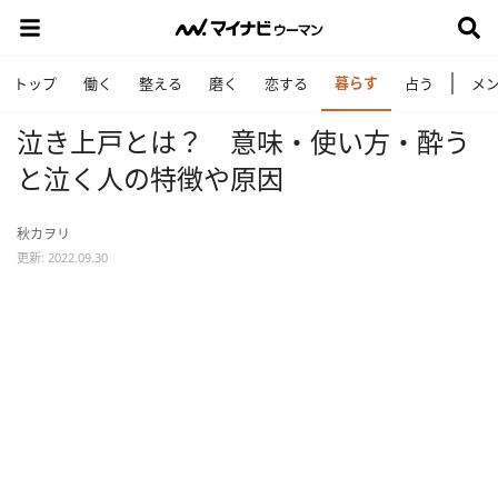
暮らす
トップ
働く
整える
磨く
恋する
占う
メ
泣き上戸とは？ 意味・使い方・酔う
と泣く人の特徴や原因
秋カヲリ
更新: 2022.09.30