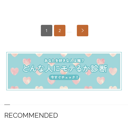
…
1
2
RECOMMENDED