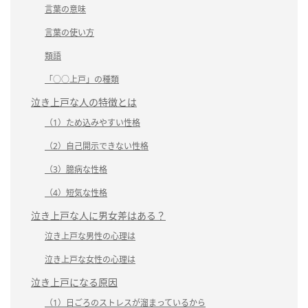
言葉の意味
言葉の使い方
類語
「○○上戸」の種類
泣き上戸な人の特徴とは
（1）ため込みやすい性格
（2）自己開示できない性格
（3）臆病な性格
（4）短気な性格
泣き上戸な人に男女差はある？
泣き上戸な男性の心理は
泣き上戸な女性の心理は
泣き上戸になる原因
（1）日ごろのストレスが溜まっているから