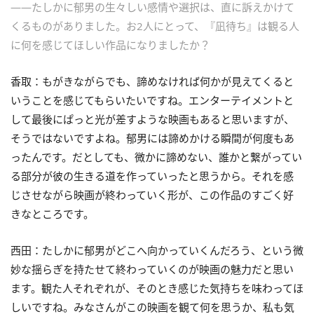
――たしかに郁男の生々しい感情や選択は、直に訴えかけて
くるものがありました。お2人にとって、『凪待ち』は観る人
に何を感じてほしい作品になりましたか？
香取：もがきながらでも、諦めなければ何かが見えてくると
いうことを感じてもらいたいですね。エンターテイメントと
して最後にぱっと光が差すような映画もあると思いますが、
そうではないですよね。郁男には諦めかける瞬間が何度もあ
ったんです。だとしても、微かに諦めない、誰かと繋がってい
る部分が彼の生きる道を作っていったと思うから。それを感
じさせながら映画が終わっていく形が、この作品のすごく好
きなところです。
西田：たしかに郁男がどこへ向かっていくんだろう、という微
妙な揺らぎを持たせて終わっていくのが映画の魅力だと思い
ます。観た人それぞれが、そのとき感じた気持ちを味わってほ
しいですね。みなさんがこの映画を観て何を思うか、私も気