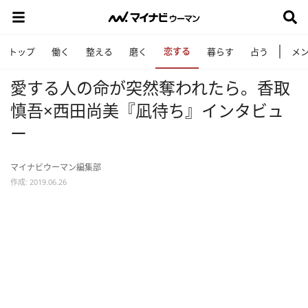
恋する
トップ
働く
整える
磨く
暮らす
占う
メ
愛する人の命が突然奪われたら。香取
慎吾×西田尚美『凪待ち』インタビュ
ー
マイナビウーマン編集部
作成: 2019.06.26