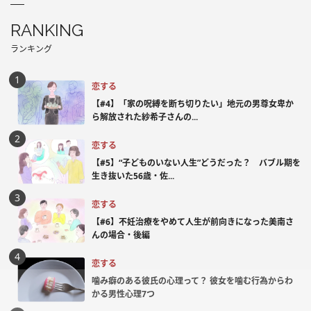
RANKING
ランキング
恋する
【#4】「家の呪縛を断ち切りたい」地元の男尊女卑か
ら解放された紗希子さんの...
恋する
【#5】“子どものいない人生”どうだった？ バブル期を
生き抜いた56歳・佐...
恋する
【#6】不妊治療をやめて人生が前向きになった美南さ
んの場合・後編
恋する
噛み癖のある彼氏の心理って？ 彼女を噛む行為からわ
かる男性心理7つ