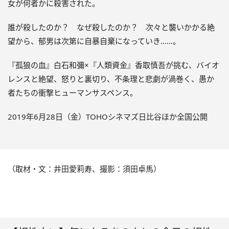
女が何者かに殺害された。
誰が殺したのか？ なぜ殺したのか？ 次々と襲いかかる絶
望から、郁男は次第に自暴自棄になっていき……。
『孤狼の血』白石和彌×『人類資金』香取慎吾が挑む、バイオ
レンスと絶望、怒りと裏切り、不条理と悲劇が渦巻く、愚か
者たちの衝撃ヒューマンサスペンス。
2019年6月28日（金）TOHOシネマズ日比谷ほか全国公開
（取材・文：井田愛莉寿、撮影：須田卓馬）