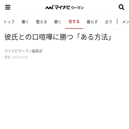
恋する
トップ
働く
整える
磨く
暮らす
占う
メ
彼氏との口喧嘩に勝つ「ある方法」
マイナビウーマン編集部
更新: 2023.07.05