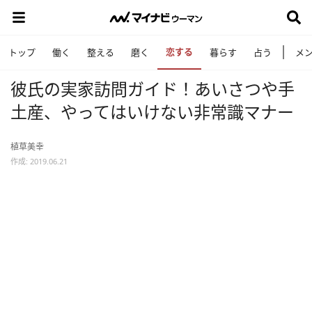
恋する
トップ
働く
整える
磨く
暮らす
占う
メ
彼氏の実家訪問ガイド！あいさつや手
土産、やってはいけない非常識マナー
植草美幸
作成: 2019.06.21