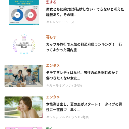
恋する
男女ともに約7割が結婚しない・できないと考えた
経験あり。その理...
＃トレンドニュース
暮らす
カップル旅行で人気の都道府県ランキング！ 行
ってよかった国内旅...
エンタメ
モテすぎレディはなぜ、男性の心を掴むのか？
傷つきたくない女た...
＃ガールオアレディ3考察
エンタメ
本能剥き出し、夏の恋がスタート！ タイプの異
性に一直線♡ 早く...
＃シャッフルアイランド7考察
働く