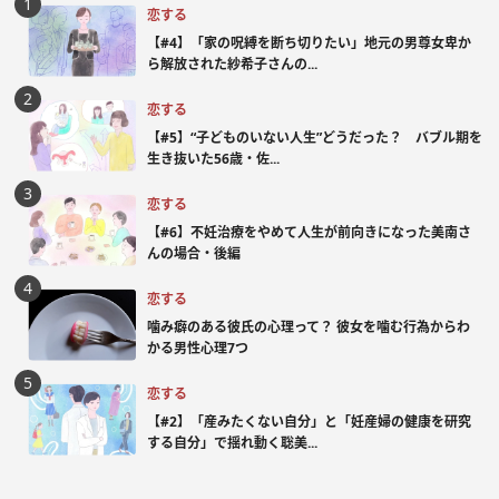
恋する
【#4】「家の呪縛を断ち切りたい」地元の男尊女卑か
ら解放された紗希子さんの...
恋する
【#5】“子どものいない人生”どうだった？ バブル期を
生き抜いた56歳・佐...
恋する
【#6】不妊治療をやめて人生が前向きになった美南さ
んの場合・後編
恋する
噛み癖のある彼氏の心理って？ 彼女を噛む行為からわ
かる男性心理7つ
恋する
【#2】「産みたくない自分」と「妊産婦の健康を研究
する自分」で揺れ動く聡美...